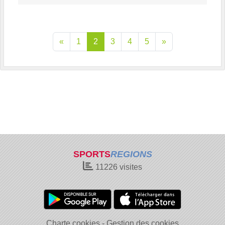
«
1
2
3
4
5
»
SPORTS
REGIONS
11226
visites
Charte cookies
Gestion des cookies