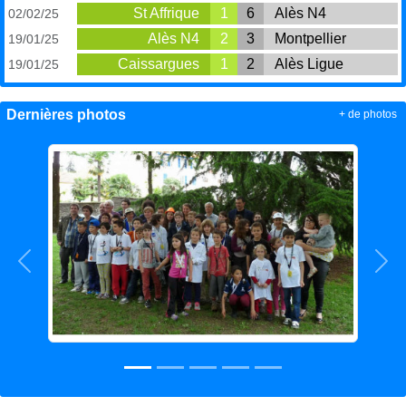
St Affrique
1
6
Alès N4
02/02/25
Alès N4
2
3
Montpellier
19/01/25
Caissargues
1
2
Alès Ligue
19/01/25
Dernières photos
+ de photos
Précedent
Sui