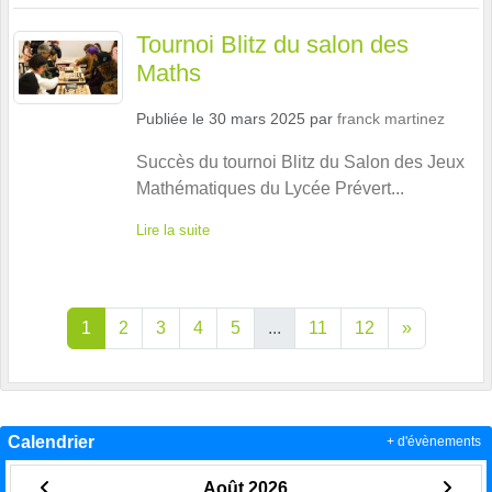
Tournoi Blitz du salon des
Maths
Publiée le
30 mars 2025
par
franck martinez
Succès du tournoi Blitz du Salon des Jeux
Mathématiques du Lycée Prévert...
Lire la suite
1
2
3
4
5
...
11
12
»
Calendrier
+ d'évènements
Août 2026