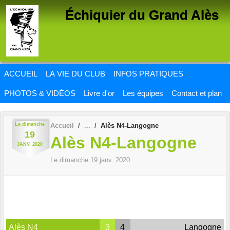
Panneau de gestion des cookies
Échiquier du Grand Alès
ACCUEIL
LA VIE DU CLUB
INFOS PRATIQUES
PHOTOS & VIDÉOS
Livre d'or
Les équipes
Contact et plan
Le
dimanche
Accueil
Alès N4-Langogne
19
Alès N4-Langogne
JANV.
2020
Le
dimanche
19
janv.
2020
Alès N4
3
4
Langogne